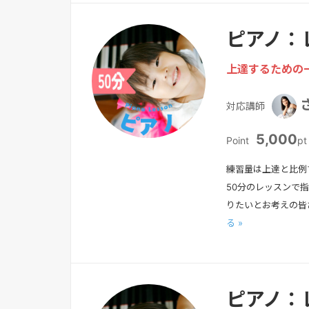
ピアノ：
上達するための
対応講師
5,000
Point
pt
練習量は上達と比例
50分のレッスンで
りたいとお考えの皆
る »
ピアノ：