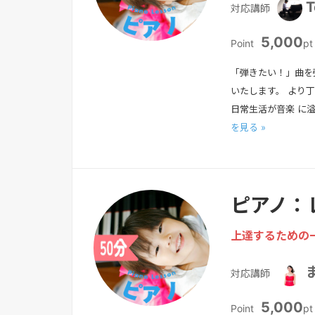
T
対応講師
5,000
Point
pt
「弾きたい！」曲を
いたします。 より
⽇常⽣活が⾳楽 に
を見る »
ピアノ：
上達するための
対応講師
5,000
Point
pt