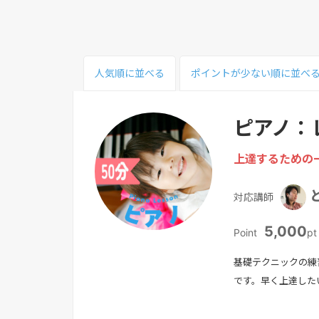
人気順
に並べる
ポイント
が少ない
順
に並べ
ピアノ：
上達するための
対応講師
5,000
Point
pt
基礎テクニックの練
です。早く上達した