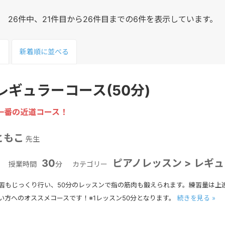
26件中、21件目から26件目までの6件を表示しています。
る
新着順
に並べる
レギュラーコース(50分)
一番の近道コース！
ともこ
先生
30
ピアノレッスン > レギ
授業時間
分
カテゴリー
習もじっくり行い、50分のレッスンで指の筋肉も鍛えられます。練習量は上
い方へのオススメコースです！※1レッスン50分となります。
続きを見る »