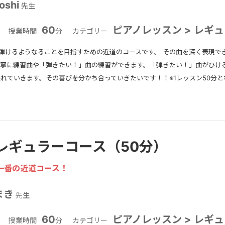
oshi
先生
60
ピアノレッスン > レギ
授業時間
分
カテゴリー
弾けるようなることを⽬指すための近道のコースです。 その曲を深く表現で
丁寧に練習曲や「弾きたい！」曲の練習ができます。「弾きたい！」曲がひけ
溢れていきます。その喜びを分かち合っていきたいです！！※1レッスン50分
レギュラーコース（50分）
一番の近道コース！
まき
先生
60
ピアノレッスン > レギ
授業時間
分
カテゴリー