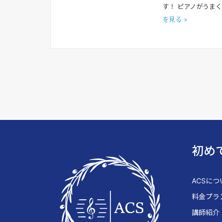
す！ ピアノがうま
を見る »
初め
ACSにつ
料金プラ
講師紹介