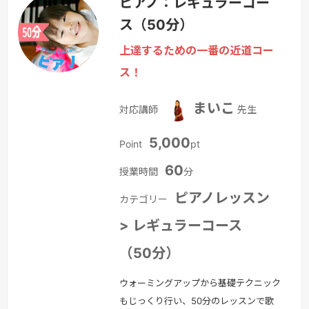
ピアノ：レギュラーコー
受けやすいコースです。※1レッスン25
ス（50分）
分となります。あなたに合ったレッスン
をご提案します！ ピアノがうまく弾け
上達するための一番の近道コー
るようになりたいとお考えの皆さま。
ス！
まずは、ACSの「体験レッスン」をお試
しください。 ・はじめてだけど大丈
まいこ
対応講師
先生
夫…
続きを見る »
5,000
Point
pt
60
授業時間
分
ピアノレッスン
カテゴリー
> レギュラーコース
（50分）
ウォーミングアップから基礎テクニック
もじっくり行い、50分のレッスンで歌