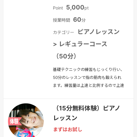
5,000
Point
pt
60
授業時間
分
ピアノレッスン
カテゴリー
> レギュラーコース
（50分）
基礎テクニックの練習もじっくり行い、
50分のレッスンで指の筋肉も鍛えられ
ます。練習量は上達と比例するので上達
するための一番の近道コースです。早く
上達したい方へのオススメコースです！
（15分無料体験）ピアノ
※1レッスン50分となります。あなたに
レッスン
合ったレッスンをご提案します！ ピア
ノがうまく弾けるようになりたいとお考
まずはお試し
えの皆さま。 まずは、ACSの「体験レ