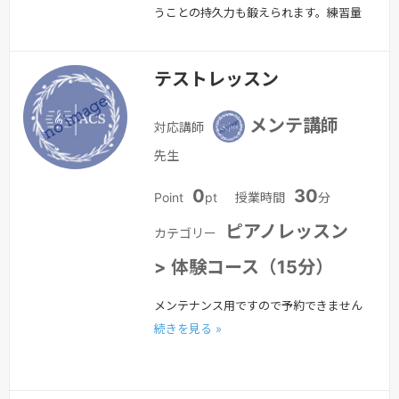
うことの持久力も鍛えられます。練習量
は上達と比例するので上達するための一
番の近道コースです。早く上達したい方
テストレッスン
へのオススメコースです！※1レッスン
50分となります。あなたに合ったレッ
メンテ講師
対応講師
スンをご提案します！ ピアノがうまく
弾けるようになりたいとお考えの皆さ
先生
ま。 まずは、ACSの「体験レッスン」
0
30
Point
pt
授業時間
分
をお試しください。 ・はじめてだけど
大丈…
続きを見る »
ピアノレッスン
カテゴリー
> 体験コース（15分）
メンテナンス用ですので予約できません
続きを見る »