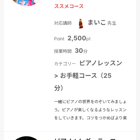
ススメコース
ACSの「体験レッスン」をお試しくださ
い。 ・はじめてだけど大丈夫？ ・楽
まいこ
対応講師
先生
譜…
続きを見る »
2,500
Point
pt
30
授業時間
分
ピアノレッスン
カテゴリー
> お手軽コース（25
分）
一緒にピアノの世界をのぞいてみましょ
う。ピアノが楽しくなるようなレッスン
をしていきます。コツをつかめばより楽
しく弾くことができるようになります
よ！1回25分ですので、お忙しい方でも