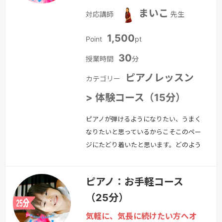
ッスン」をお試しください。 ・はじめ
まいこ
対応講師
先生
てだけど大丈夫？ ・楽譜が読めない
け…
続きを見る »
1,500
Point
pt
30
授業時間
分
ピアノレッスン
カテゴリー
> 体験コース（15分）
ピアノが弾けるようになりたい、うまく
なりたいと思っているからこそこのペー
ジにたどり着いたと思います。どのよう
なレッスンか是非一度無料体験してみま
せんか？希望に合わせてレッスンいたし
ピアノ：お手軽コース
ます。※無料体験レッスンは15分となり
（25分）
ますあなたに合ったレッスンをご提案し
ます！ ピアノがうまく弾けるようにな
気軽に、気長に続けたい方へオ
りたいとお考えの皆さま。 まずは、