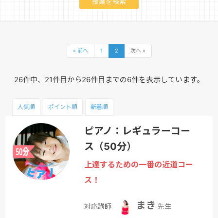
« 前へ
1
2
次へ »
26件中、21件目から26件目までの6件を表示しています。
人気順
ポイント
順
新着順
ピアノ：レギュラーコー
ス（50分）
上達するための一番の近道コー
ス！
まき
対応講師
先生