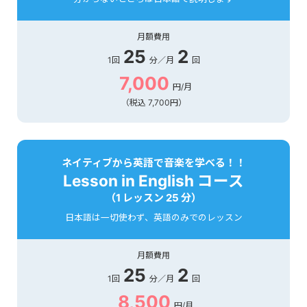
月額費用
25
2
1回
分／月
回
7,000
円/月
（税込 7,700円）
ネイティブから英語で音楽を学べる！！
Lesson in English コース
（1 レッスン 25 分）
日本語は一切使わず、英語のみでのレッスン
月額費用
25
2
1回
分／月
回
8,500
円/月