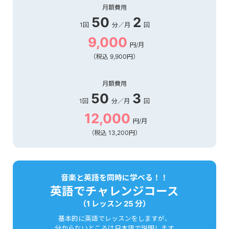
月額費用
50
2
1回
分／月
回
9,000
円/月
（税込 9,900円）
月額費用
50
3
1回
分／月
回
12,000
円/月
（税込 13,200円）
音楽と英語を同時に学べる！！
英語でチャレンジコース
（1 レッスン 25 分）
基本的に英語でレッスンをしますが、
分からないところは日本語で説明します