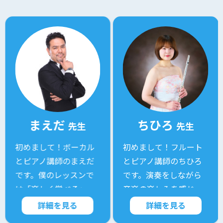
まえだ
ちひろ
先生
先生
初めまして！ボーカル
初めまして！フルート
とピアノ講師のまえだ
とピアノ講師のちひろ
です。僕のレッスンで
です。演奏をしながら
は「楽しく学べる」
音楽の楽しみを感じ
レ…
ら…
詳細を見る
詳細を見る