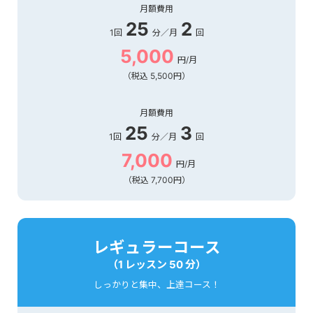
月額費用
25
2
1回
分／月
回
5,000
円/月
（税込 5,500円）
月額費用
25
3
1回
分／月
回
7,000
円/月
（税込 7,700円）
レギュラーコース
（1 レッスン 50 分）
しっかりと集中、上達コース！